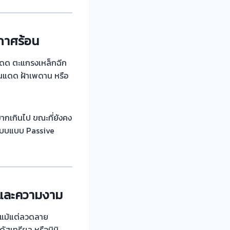
กาศร้อน
แดด ตะแกรงเหล็กฉีก
ันแดด ฝ้าเพดาน หรือ
ากเกินไป ขณะที่ยังคง
แบบแบบ Passive
นและความงาม
ือแม้แต่ลวดลาย
ัสเทรียล หรือมินิ