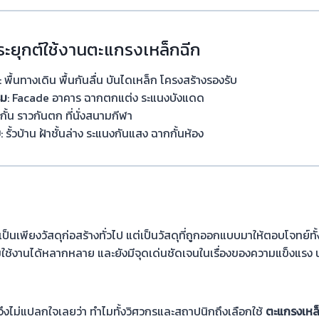
ะยุกต์ใช้งานตะแกรงเหล็กฉีก
: พื้นทางเดิน พื้นกันลื่น บันไดเหล็ก โครงสร้างรองรับ
รม
: Facade อาคาร ฉากตกแต่ง ระแนงบังแดด
ั้วกั้น ราวกันตก ที่นั่งสนามกีฬา
ย
: รั้วบ้าน ฝ้าชั้นล่าง ระแนงกันแสง ฉากกั้นห้อง
้เป็นเพียงวัสดุก่อสร้างทั่วไป แต่เป็นวัสดุที่ถูกออกแบบมาให้ตอบโจทย์ทั
ใช้งานได้หลากหลาย และยังมีจุดเด่นชัดเจนในเรื่องของความแข็งแรง 
้จึงไม่แปลกใจเลยว่า ทำไมทั้งวิศวกรและสถาปนิกถึงเลือกใช้
ตะแกรงเหล