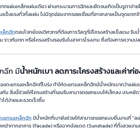
ากแผ่นเหล็กแผ่นเดียว ผ่านกระบวนการฉีกและยืดจนเกิดเป็นรูตาข่ายโด
วามแข็งแรงทั่วทั้งแผ่น ไม่มีจุดอ่อนจากรอยเชื่อมที่อาจกลายเป็นจุดแตก
หล็กฉีก
ตอบโจทย์ของวิศวกรที่ต้องการวัสดุที่มีโครงสร้างแข็งแรง รับน้
ดิน ราวกันตก หรือโครงสร้างรองรับในอาคารโรงงาน ซึ่งต้องการความป
กฉีก มี
น้ำหนักเบา ลดภาระโครงสร้างและค่าก่อ
งตะแกรงเหล็กฉีกที่โปร่ง ทำให้ตะแกรงเหล็กฉีกมีน้ำหนักเบากว่าแผ่น
ยงกัน สิ่งนี้ช่วยให้โครงสร้างที่รองรับสามารถออกแบบให้เล็กลง ประหยัด
ำได้ง่ายและรวดเร็วขึ้น
ตะแกรงเหล็กฉีก
มีน้ำหนักที่เบายังช่วยให้สามารถออกแบบชิ้นงานที่ “ลอ
ำหน้ากากอาคาร (Facade) หรือฉากบังแดด (Sunshade) ที่ทั้งสวยงามแล