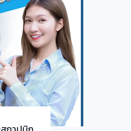
ละสถาปนิก