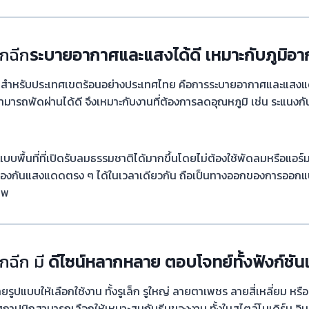
กฉีก
ระบายอากาศและแสงได้ดี เหมาะกับภูมิอา
ำคัญสำหรับประเทศเขตร้อนอย่างประเทศไทย คือการระบายอากาศและแสง
มารถพัดผ่านได้ดี จึงเหมาะกับงานที่ต้องการลดอุณหภูมิ เช่น ระแนงก
พื้นที่ที่เปิดรับลมธรรมชาติได้มากขึ้นโดยไม่ต้องใช้พัดลมหรือแอร์ม
ป้องกันแสงแดดตรง ๆ ได้ในเวลาเดียวกัน ถือเป็นทางออกของการออก
าพ
กฉีก มี
ดีไซน์หลากหลาย ตอบโจทย์ทั้งฟังก์ชั
รูปแบบให้เลือกใช้งาน ทั้งรูเล็ก รูใหญ่ ลายตาเพชร ลายสี่เหลี่ยม หร
ถาปนิกสามารถเลือกให้เหมาะสมกับธีมของงาน ทั้งในสไตล์โมเดิร์น อินด