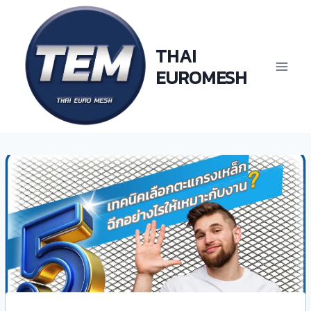
Skip
to
content
THAI
EUROMESH