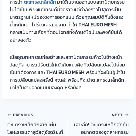
การนำ
ตะแกรงเหล็กฉีก
มาใช้ในงานออกแบบสถาปัตยกรรม
ไม่ได้เป็นเพียงแค่เทรนด์ชั่วคราว แต่กำลังก้าวไปสู่การเป็น
มาตรฐานใหม่ของวงการออกแบบ ด้วยคุณสมบัติที่แข็งแรง
น้ำหนักเบา โปร่ง และสวยงาม ทำให้
THAI EURO MESH
กลายเป็นทางเลือกที่ตอบโจทย์ทั้งด้านดีไซน์และฟังก์ชันได้
อย่างลงตัว
เมื่ออุตสาหกรรมก่อสร้างและสถาปัตยกรรมก้าวไปข้างหน้า
วัสดุที่สามารถปรับตัวให้เข้ากับแนวคิดที่เปลี่ยนแปลงไปย่อม
เป็นที่ต้องการ และ
THAI EURO MESH
พร้อมที่จะเป็นผู้นำใน
การเปลี่ยนแปลงครั้งนี้ คุณล่ะ พร้อมที่จะนำตะแกรงเหล็กฉีก
มาใช้ในงานออกแบบของคุณหรือยัง?
แนะแนว
PREVIOUS
NEXT
ตะแกรงเหล็กฉีกจากแผ่น
เจาะลึก! ตะแกรงเหล็กฉีกกับ
เรื่อง
โลหะธรรมดาสู่วัสดุอัจฉริยะที่
อนาคตของอุตสาหกรรม