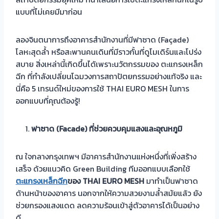
แบบที่ไม่เคยมีมาก่อน
ลองจินตนาการถึงอาคารสำนักงานที่มีฟาซาด (Façade)
โลหะสุดล้ำ หรือสะพานคนเดินที่มีราวกั้นที่ดูโมเดิร์นและโปร่ง
สบาย สิ่งเหล่านี้เกิดขึ้นได้เพราะนวัตกรรมของ ตะแกรงเหล็ก
ฉีก ที่กำลังเปลี่ยนโฉมวงการสถาปัตยกรรมอย่างแท้จริง และ
นี่คือ 5 เทรนด์ใหม่ของการใช้ THAI EURO MESH ในการ
ออกแบบที่คุณต้องรู้!
ฟาซาด (
Facade)
ที่ช่วยควบคุมแสงและอุณหภูมิ
ณ ใจกลางกรุงเทพฯ มีอาคารสำนักงานแห่งหนึ่งที่เพิ่งสร้าง
เสร็จ ด้วยแนวคิด Green Building ทีมออกแบบเลือกใช้
ตะแกรงเหล็กฉีก
ของ
THAI EURO MESH
มาทำเป็นฟาซาด
ด้านหน้าของอาคาร นอกจากให้ความสวยงามล้ำสมัยแล้ว ยัง
ช่วยกรองแสงแดด ลดความร้อนเข้าสู่ตัวอาคารได้เป็นอย่าง
ดี