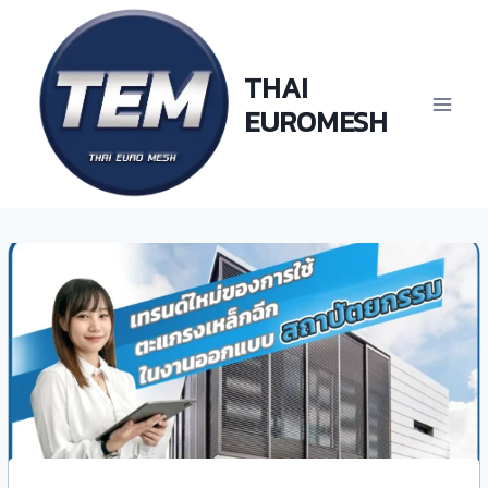
Skip
to
content
THAI
EUROMESH