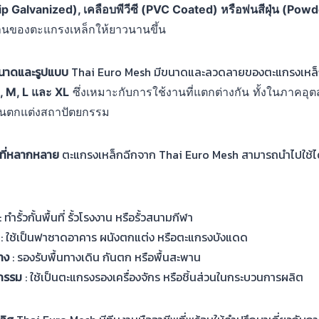
ip Galvanized),
เคลือบพีวีซี (PVC Coated)
หรือพ่นสีฝุ่น (Pow
งานของตะแกรงเหล็กให้ยาวนานขึ้น
ขนาดและรูปแบบ
Thai Euro Mesh มีขนาดและลวดลายของตะแกรงเหล็ก
, M, L
และ XL
ซึ่งเหมาะกับการใช้งานที่แตกต่างกัน ทั้งในภาคอ
านตกแต่งสถาปัตยกรรม
นที่หลากหลาย
ตะแกรงเหล็กฉีกจาก Thai Euro Mesh สามารถนำไปใช้ไ
: ทำรั้วกั้นพื้นที่ รั้วโรงงาน หรือรั้วสนามกีฬา
ง
: ใช้เป็นฟาซาดอาคาร ผนังตกแต่ง หรือตะแกรงบังแดด
้าง
: รองรับพื้นทางเดิน กันตก หรือพื้นสะพาน
หกรรม
: ใช้เป็นตะแกรงรองเครื่องจักร หรือชิ้นส่วนในกระบวนการผลิต