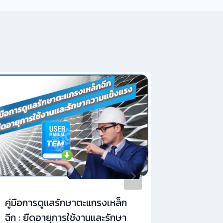
คู่มือการดูแลรักษาตะแกรงเหล็ก
การดูแลร
ฉีก : ยืดอายุการใช้งานและรักษา
เพื่อยืด