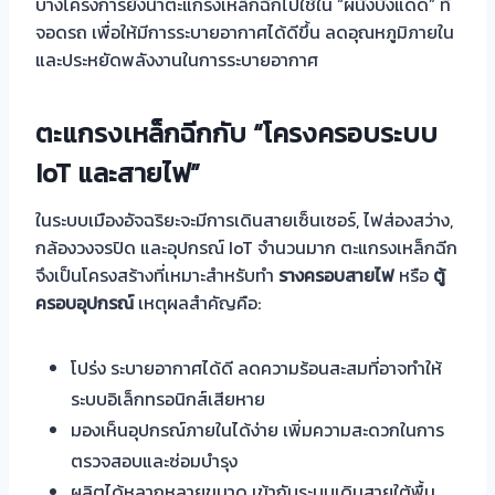
บางโครงการยังนำตะแกรงเหล็กฉีกไปใช้ใน “ผนังบังแดด” ที่
จอดรถ เพื่อให้มีการระบายอากาศได้ดีขึ้น ลดอุณหภูมิภายใน
และประหยัดพลังงานในการระบายอากาศ
ตะแกรงเหล็กฉีกกับ
“
โครงครอบระบบ
IoT
และสายไฟ
”
ในระบบเมืองอัจฉริยะจะมีการเดินสายเซ็นเซอร์, ไฟส่องสว่าง,
กล้องวงจรปิด และอุปกรณ์ IoT จำนวนมาก ตะแกรงเหล็กฉีก
จึงเป็นโครงสร้างที่เหมาะสำหรับทำ
รางครอบสายไฟ
หรือ
ตู้
ครอบอุปกรณ์
เหตุผลสำคัญคือ:
โปร่ง ระบายอากาศได้ดี ลดความร้อนสะสมที่อาจทำให้
ระบบอิเล็กทรอนิกส์เสียหาย
มองเห็นอุปกรณ์ภายในได้ง่าย เพิ่มความสะดวกในการ
ตรวจสอบและซ่อมบำรุง
ผลิตได้หลากหลายขนาด เข้ากับระบบเดินสายใต้พื้น,