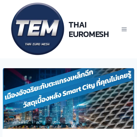
Skip
to
content
THAI
EUROMESH