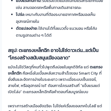
แข็งแรงทนทาน:
รับแรงได้ดีแม้ใช้ในที่มีแรงกระแทกบ่อย
เช่น ลานจอดรถหรือพื้นทางเดินสาธารณะ
โปร่ง:
เหมาะกับงานที่ต้องระบายอากาศหรือมองเห็น
อุปกรณ์ภายใน
ดัดแปลงง่าย:
ใช้งานได้ทั้งแนวตั้ง แนวนอน หรือโค้ง
ตามรูปทรงต่าง ๆ ได้ดี
สรุป: ตะแกรงเหล็กฉีก อาจไม่ใช่ดาวเด่น...แต่เป็น
“
โครงสร้างสนับสนุนเมืองฉลาด
”
แม้จะไม่ใช่วัสดุที่คนทั่วไปพูดถึงบ่อยในยุคดิจิทัล แต่
ตะแกรง
เหล็กฉีก
คือหนึ่งในเบื้องหลังความสำเร็จของ Smart City ที่
ยั่งยืนและจัดการง่ายในระยะยาว เพราะเมื่อระบบเซ็นเซอร์,
สายไฟ, หรืออุปกรณ์ IoT ต้องการโครงสร้างที่ “แข็งแรงแต่
เปิดโล่ง” ตะแกรงเหล็กฉีกคือคำตอบที่สมบูรณ์แบบ
เพราะการสร้างเมืองอัจฉริยะ ไม่ใช่แค่เรื่องของเทคโนโลยี แต่