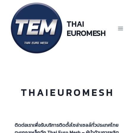
Skip
to
content
THAI
EUROMESH
T H A I E U R O M E S H
ติดต่อเราเพื่อรับบริการติดตั้งโซล่าเซลล์ทั่วประเทศไทย
ตะแกรงเหล็กฉีก Thai Euro Mesh –
ผู้นำด้านการผลิต